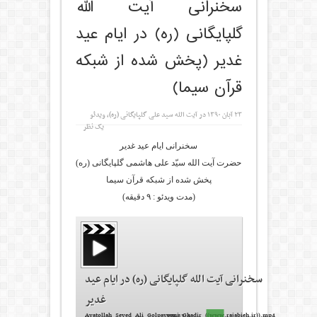
سخنرانی آیت الله
گلپایگانی (ره) در ایام عید
غدیر (پخش شده از شبکه
قرآن سیما)
۲۳ آبان ۱۳۹۰
در
آیت الله سید علی گلپایگانی (ره)
,
ویدئو
یک نظر
سخنرانی ایام عید غدیر
حضرت آیت الله سیّد علی هاشمی گلپایگانی (ره)
پخش شده از شبکه قرآن سیما
(مدت ویدئو : ۹ دقیقه)
سخنرانی آیت الله گلپایگانی (ره) در ایام عید
غدیر
Ayatollah_Seyed_Ali_Golpaygani_Ghadir_((www.rajabieh.ir)).mp4
33.4 MB