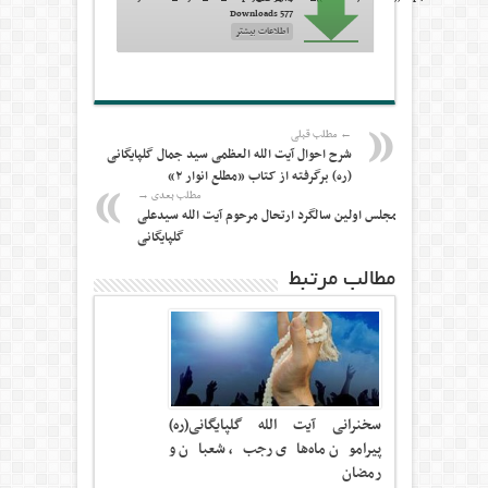
577 Downloads
اطلاعات بیشتر
← مطلب قبلی
شرح احوال آیت الله العظمی سید جمال گلپایگانی
(ره) برگرفته از کتاب «مطلع انوار ۲»
مطلب بعدی →
مجلس اولین سالگرد ارتحال مرحوم آیت الله سیدعلی
گلپایگانی
مطالب مرتبط
سخنرانی آیت الله گلپایگانی(ره)
پیرامون ماه‌های رجب، شعبان و
رمضان