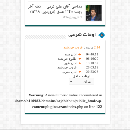
مداحی آقای علی کرمی – دهه آخر
رجب ۱۴۴۰ هـ.ق (فروردین ۱۳۹۸)
۰۷ فروردین ۱۳۹۸
اوقات شرعی
14
:
2
مانده تا
غروب خورشید
04:40:11
اذان صبح
06:16:20
طلوع خورشید
13:10:52
اذان ظهر
20:03:19
غروب خورشید
20:23:26
اذان مغرب
اوقات به افق :
Warning
: A non-numeric value encountered in
/home/h116983/domains/rajabieh.ir/public_html/wp-
content/plugins/azan/index.php
on line
122