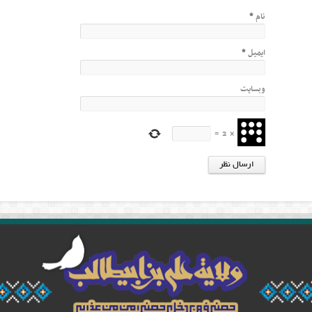
نام
*
ایمیل
*
وبسایت
=
2
×