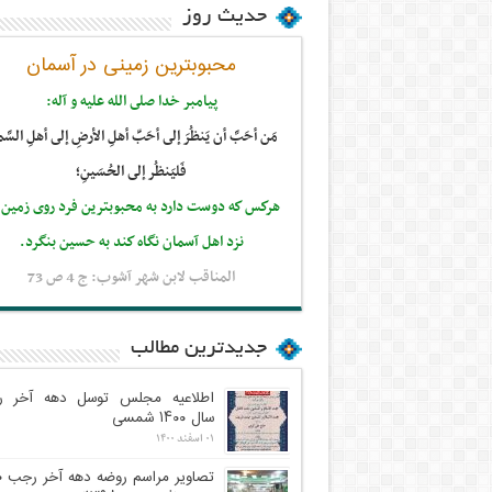
حدیث روز
محبوبترین زمینی در آسمان
پيامبر خدا صلى الله عليه و آله:
مَن أحَبَّ أن يَنظُرَ إلى أحَبِّ أهلِ الأرضِ إلى أهلِ السَّم
فَليَنظُر إلى الحُسَينِ؛
هركس كه دوست دارد به محبوبترين فرد روى زمين 
نزد اهل آسمان نگاه كند به حسين بنگرد.
المناقب لابن شهر آشوب: ج 4 ص 73
جدیدترین مطالب
اطلاعیه مجلس توسل دهه آخر 
سال ۱۴۰۰ شمسی
۰۱ اسفند ۱۴۰۰
تص