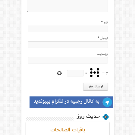
نام
*
ایمیل
*
وبسایت
=
−
7
به کانال رجبیه در تلگرام بپیوندید
حدیث روز
باقیات الصالحات