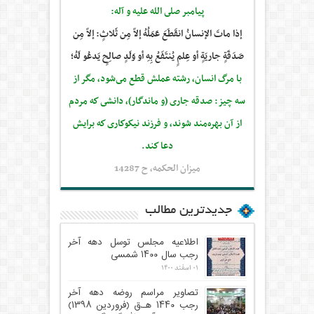
پيامبر صلى‏ الله‏ عليه ‏و‏ آله:
إذا ماتَ الإنسانُ انقَطَعَ عَمَلُهُ إلاّ مِن ثَلاثٍ: إلاّ مِن
صَدَقَةٍ جاريَةٍ أو عِلمٍ يُنتَفَعُ بِهِ أو وَلَدٍ صالِحٍ يَدعُو لَهُ؛
با مرگ انسان، رشته عملش قطع مى‌شود، مگر از
سه چيز: صدقه جارى (و ماندگار)، دانشى كه مردم
از آن بهره‏‌مند شوند، و فرزند نيكوكارى كه برايش
دعا كند.
ميزان الحكمه، ح 14287
جدیدترین مطالب
اطلاعیه مجلس توسل دهه آخر
رجب سال ۱۴۰۰ شمسی
۰۱ اسفند ۱۴۰۰
تصاویر مراسم روضه دهه آخر
رجب ۱۴۴۰ هـ.ق (فروردین ۱۳۹۸)