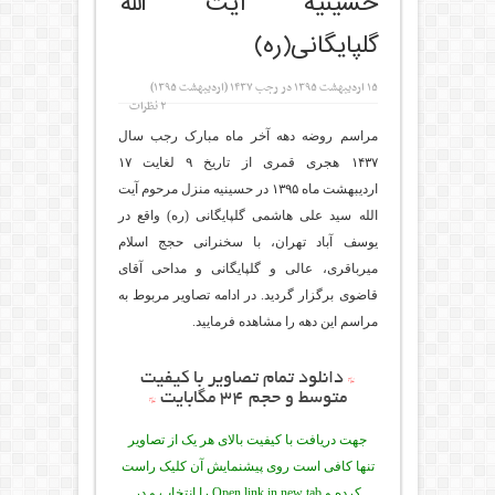
حسینیه آیت الله
گلپایگانی(ره)
۱۵ اردیبهشت ۱۳۹۵
در
رجب ۱۴۳۷ (اردیبهشت ۱۳۹۵)
۲ نظرات
مراسم روضه دهه آخر ماه مبارک رجب سال
۱۴۳۷ هجری قمری از تاریخ ۹ لغایت ۱۷
اردیبهشت ماه ۱۳۹۵ در حسینیه منزل مرحوم آیت
الله سید علی هاشمی گلپایگانی (ره) واقع در
یوسف آباد تهران، با سخنرانی حجج اسلام
میرباقری، عالی و گلپایگانی و مداحی آقای
قاضوی برگزار گردید. در ادامه تصاویر مربوط به
مراسم این دهه را مشاهده فرمایید.
*
دانلود تمام تصاویر با کیفیت
متوسط و حجم ۳۴ مگابایت
*
جهت دریافت با کیفیت بالای هر یک از تصاویر
تنها کافی است روی پیشنمایش آن کلیک راست
کرده و Open link in new tab را انتخاب و در