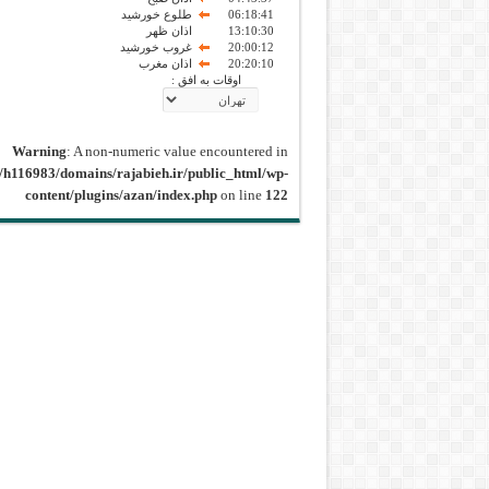
06:18:41
طلوع خورشید
13:10:30
اذان ظهر
20:00:12
غروب خورشید
20:20:10
اذان مغرب
اوقات به افق :
Warning
: A non-numeric value encountered in
/h116983/domains/rajabieh.ir/public_html/wp-
content/plugins/azan/index.php
on line
122