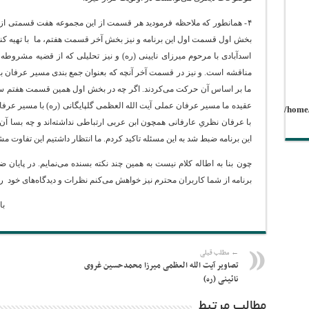
۴- همانطور که ملاحظه فرمودید هر قسمت از این مجموعه هفت قسمتی از
بخش اول قسمت اول این برنامه و نیز بخش آخر قسمت هفتم، ما با تهیه کنند
اسدآبادی با مرحوم میرزای نایینی (ره) و نیز تحلیلی که از قضیه مشروطه 
مناقشه است. و نیز در قسمت آخر آنچه که بعنوان جمع بندی مسیر عرفان بی
ما بر اساس آن حرکت می‌کردند. اگر چه در بخش اول همین قسمت هفتم سخ
عقیده ما مسیر عرفان عملی آیت الله العظمی گلپایگانی (ره) با مسیر عرف
/home
با عرفان نظریِ عارفانی همچون ابن عربی ارتباطی نداشته‌اند و چه بسا آن 
این برنامه ضبط شد به این مسئله تاکید کردم. ما انتظار داشتیم این تفاوت م
چون بنا به اطاله کلام نیست به همین چند نکته بسنده می‌نمایم. در پایان 
برنامه از شما کاربران محترم نیز خواهش می‌کنم نظرات و دیدگاه‌های خود را د
با
← مطلب قبلی
تصاویر آیت الله العظمی میرزا محمدحسین غروی
نائینی (ره)
مطالب مرتبط