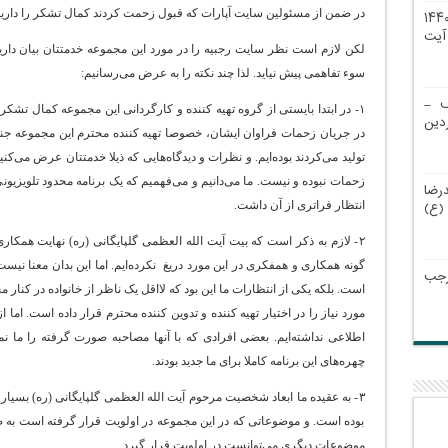
در ضمن از مسئولین سایت آپارات که قبول زحمت کردند کمال تشکر را داریم
اویر مراسم روضه دهه آخر رجب ۱۴۴۰
نیه آیت
لکن لازم است نظر سایت رجبیه را در مورد این مجموعه خدمتتان بیان داریم ت
سوء تفاهمی پیش نیاید. لذا چند نکته را به عرض می‌رسانیم:
ف –
۱- در ابتدا بایستی از گروه تهیه کننده و کارگردانی این مجموعه کمال تشکر 
فروردین
در جریان زحمات فراوان ایشان، خصوصا تهیه کننده محترم این مجموعه جن
تولید می‌‌کردند بوده‌ایم. و نظرات و دیدگاه‌هایی که ذیلا خدمتتان عرض می‌کنی
زحمات نبوده و نیست. ما می‌دانیم و می‌فهمیم که یک برنامه محدود تلویزیون
ضا
(ع)
انتظار فراتری از آن داشت.
۲- لازم به ذکر است که بیت آیت الله العظمی گلپایگانی (ره) نهایت همکاری 
گونه همکاری و همفکری در این مورد دریغ نکرده‌ایم. اما این بدان معنا نیس
رجب
است. بلکه یکی از انتظارات ما این بود که لااقل یک ناظر از خانواده در کنار م
مورد نیاز را در اختیار تهیه کننده و تدوین کننده محترم قرار داده است. اما 
اطلاعی نداشته‌ایم. بعضی افرادی که با آنها مصاحبه صورت گرفته را ما ن
چهره‌های این برنامه کاملا برای ما جدید بودند.
۳- به عقیده ما ابعاد شخصیت مرحوم آیت الله العظمی گلپایگانی (ره) بسیار و
بوده است. و موضوعاتی که در این مجموعه در اولویت قرار گرفته است به صلاح
موضوعات دیگری می‌توانست در اولویت قرار گیرد.