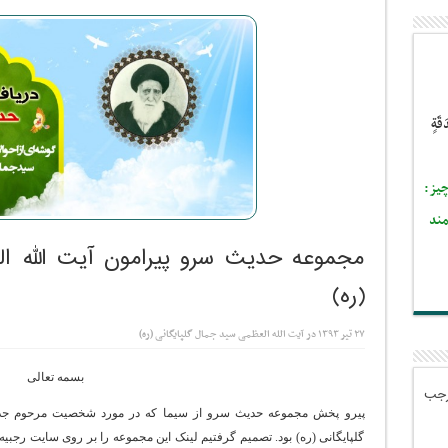
قَةٍ
چيز:
مند
مجموعه حدیث سرو پیرامون آیت الله ال
(ره)
۲۷ تیر ۱۳۹۳
در
آیت الله العظمی سید جمال گلپایگانی (ره)
بسمه تعالی
رجب
پیرو پخش مجموعه حدیث سرو از سیما که در مورد شخصیت مرحوم جد 
گلپایگانی (ره) بود. تصمیم گرفتیم لینک این مجموعه را بر روی سایت رجبیه قر