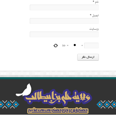
نام
*
ایمیل
*
وبسایت
10
=
+