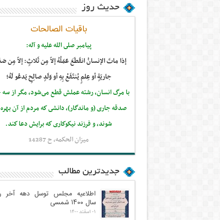
حدیث روز
باقیات الصالحات
پيامبر صلى‏ الله‏ عليه ‏و‏ آله:
إذا ماتَ الإنسانُ انقَطَعَ عَمَلُهُ إلاّ مِن ثَلاثٍ: إلاّ مِن صَدَ
جاريَةٍ أو عِلمٍ يُنتَفَعُ بِهِ أو وَلَدٍ صالِحٍ يَدعُو لَهُ؛
با مرگ انسان، رشته عملش قطع مى‌شود، مگر از سه 
صدقه جارى (و ماندگار)، دانشى كه مردم از آن بهره‏‌
شوند، و فرزند نيكوكارى كه برايش دعا كند.
ميزان الحكمه، ح 14287
جدیدترین مطالب
اطلاعیه مجلس توسل دهه آخر 
سال ۱۴۰۰ شمسی
۰۱ اسفند ۱۴۰۰